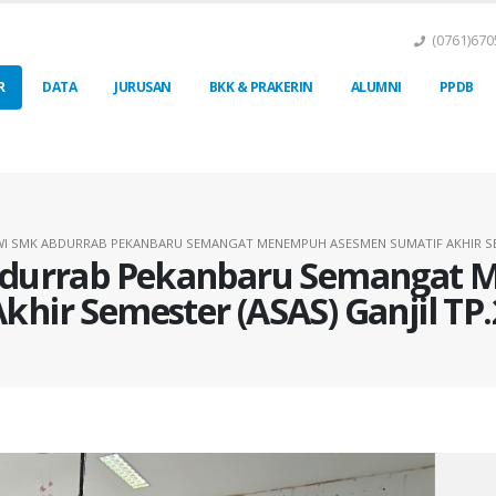
(0761)670
R
DATA
JURUSAN
BKK & PRAKERIN
ALUMNI
PPDB
WI SMK ABDURRAB PEKANBARU SEMANGAT MENEMPUH ASESMEN SUMATIF AKHIR SEME
Abdurrab Pekanbaru Semangat
khir Semester (ASAS) Ganjil TP