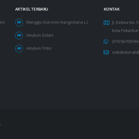
ARTIKEL TERBARU
KONTAK
deo
Manggis (Garcinia mangostana L.)
Jl. Delima No.
Kota Pekanbar
Amylum Solani
(0761)6705594
Amylum Tritici
smkabdurrab@
u.