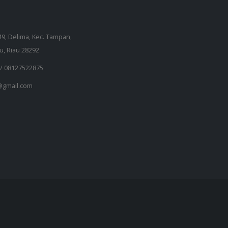
149, Delima, Kec. Tampan,
u, Riau 28292
 /
08127522875
gmail.com