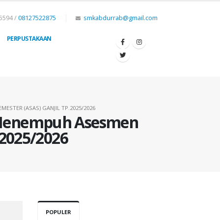
5594 /
08127522875
smkabdurrab@gmail.com
PERPUSTAKAAN
STER (ASAS) GANJIL TP.2025/2026
 Menempuh Asesmen
.2025/2026
POPULER