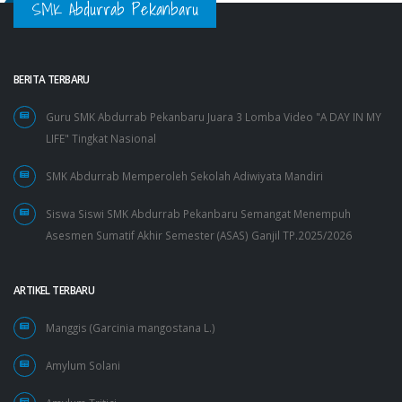
SMK Abdurrab Pekanbaru
BERITA TERBARU
Guru SMK Abdurrab Pekanbaru Juara 3 Lomba Video "A DAY IN MY
LIFE" Tingkat Nasional
SMK Abdurrab Memperoleh Sekolah Adiwiyata Mandiri
Siswa Siswi SMK Abdurrab Pekanbaru Semangat Menempuh
Asesmen Sumatif Akhir Semester (ASAS) Ganjil TP.2025/2026
ARTIKEL TERBARU
Manggis (Garcinia mangostana L.)
Amylum Solani