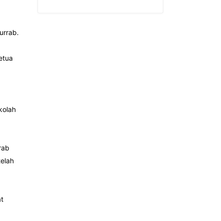
urrab.
etua
kolah
rab
elah
t