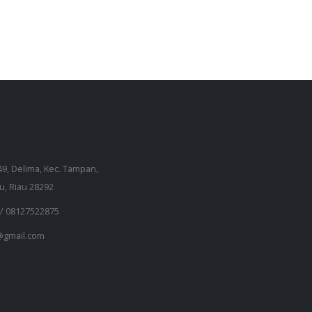
149, Delima, Kec. Tampan,
u, Riau 28292
 /
08127522875
gmail.com