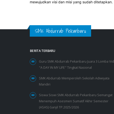
mewujudkan visi dan misi yang sudah ditetapkan.
SMK Abdurrab Pekanbaru
BERITA TERBARU
Guru SMK Abdurrab Pekanbaru Juara 3 Lomba Vi
"A DAY IN MY LIFE" Tingkat Nasional
SMK Abdurrab Memperoleh Sekolah Adiwiyata
Mandiri
Siswa Siswi SMK Abdurrab Pekanbaru Semangat
Menempuh Asesmen Sumatif Akhir Semester
(ASAS) Ganjil TP.2025/2026