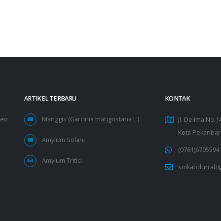
ARTIKEL TERBARU
KONTAK
deo
Manggis (Garcinia mangostana L.)
Jl. Delima No.
Kota Pekanbar
Amylum Solani
(0761)6705594
Amylum Tritici
smkabdurrab@