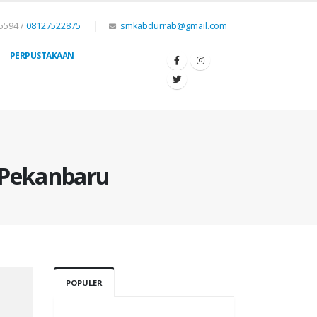
5594 /
08127522875
smkabdurrab@gmail.com
PERPUSTAKAAN
U
 Pekanbaru
POPULER