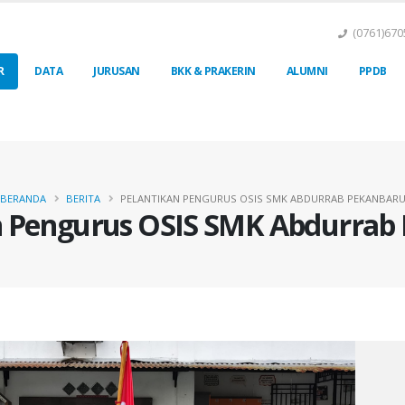
(0761)670
R
DATA
JURUSAN
BKK & PRAKERIN
ALUMNI
PPDB
BERANDA
BERITA
PELANTIKAN PENGURUS OSIS SMK ABDURRAB PEKANBAR
n Pengurus OSIS SMK Abdurrab