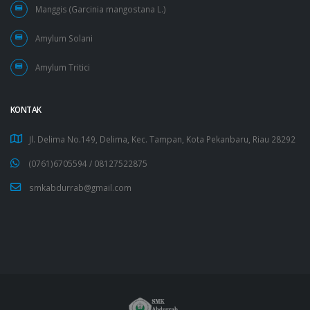
Manggis (Garcinia mangostana L.)
Amylum Solani
Amylum Tritici
KONTAK
Jl. Delima No.149, Delima, Kec. Tampan, Kota Pekanbaru, Riau 28292
(0761)6705594 /
08127522875
smkabdurrab@gmail.com