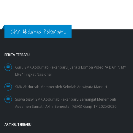
SMK Abdurrab Pekanbaru
BERITA TERBARU
Guru SMK Abdurrab Pekanbaru Juara 3 Lomba Video "A DAY IN MY
LIFE" Tingkat Nasional
SMK Abdurrab Memperoleh Sekolah Adiwiyata Mandiri
Siswa Siswi SMK Abdurrab Pekanbaru Semangat Menempuh
Asesmen Sumatif Akhir Semester (ASAS) Ganjil TP.2025/2026
ARTIKEL TERBARU