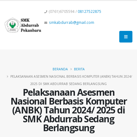
(0761)6705594 /
08127522875
smkabdurrab@gmail.com
BERANDA
BERITA
PELAKSANAAN ASESMEN NASIONAL BERBASIS KOMPUTER (ANBK) TAHUN 2024/
2025 DI SMK ABDURRAB SEDANG BERLANGSUNG
Pelaksanaan Asesmen
Nasional Berbasis Komputer
(ANBK) Tahun 2024/ 2025 di
SMK Abdurrab Sedang
Berlangsung