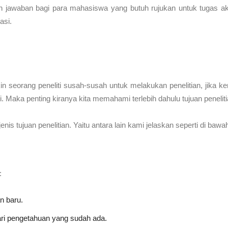
 jawaban bagi para mahasiswa yang butuh rujukan untuk tugas ak
asi.
n seorang peneliti susah-susah untuk melakukan penelitian, jika k
i. Maka penting kiranya kita memahami terlebih dahulu tujuan peneliti
jenis tujuan penelitian. Yaitu antara lain kami jelaskan seperti di bawah
:
n baru.
ri pengetahuan yang sudah ada.