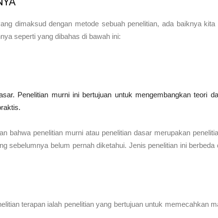
NYA
ang dimaksud dengan metode sebuah penelitian, ada baiknya kita p
nya seperti yang dibahas di bawah ini:
dasar. Penelitian murni ini bertujuan untuk mengembangkan teori da
raktis.
n bahwa penelitian murni atau penelitian dasar merupakan peneliti
 sebelumnya belum pernah diketahui. Jenis penelitian ini berbeda
elitian terapan ialah penelitian yang bertujuan untuk memecahkan m