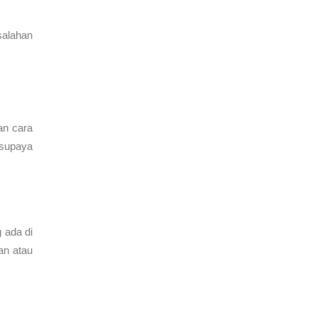
asalahan
an cara
 supaya
 ada di
an atau