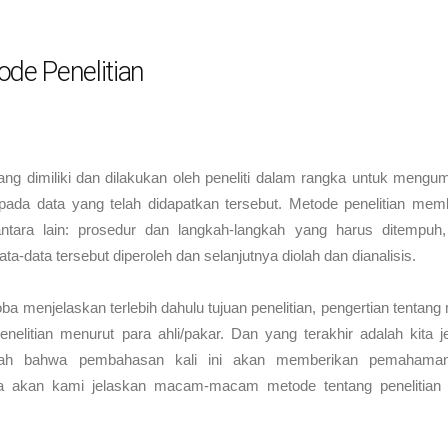
ode Penelitian
ng dimiliki dan dilakukan oleh peneliti dalam rangka untuk mengu
 pada data yang telah didapatkan tersebut. Metode penelitian mem
antara lain: prosedur dan langkah-langkah yang harus ditempuh
ta-data tersebut diperoleh dan selanjutnya diolah dan dianalisis.
a menjelaskan terlebih dahulu tujuan penelitian, pengertian tentang
nelitian menurut para ahli/pakar. Dan yang terakhir adalah kita j
ialah bahwa pembahasan kali ini akan memberikan pemahama
tnya akan kami jelaskan macam-macam metode tentang penelitian