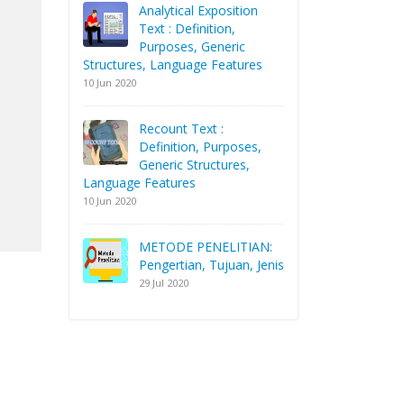
Analytical Exposition
Text : Definition,
Purposes, Generic
Structures, Language Features
10 Jun 2020
Recount Text :
Definition, Purposes,
Generic Structures,
Language Features
10 Jun 2020
METODE PENELITIAN:
Pengertian, Tujuan, Jenis
29 Jul 2020