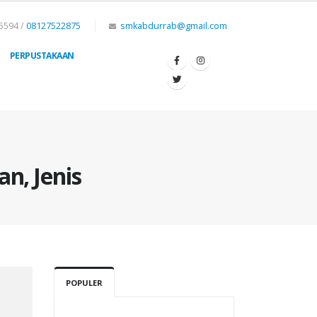
5594 /
08127522875
smkabdurrab@gmail.com
PERPUSTAKAAN
n, Jenis
POPULER