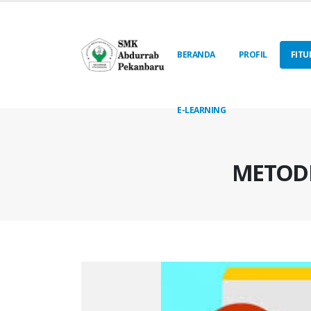
BERANDA
PROFIL
FITU
E-LEARNING
METODE 