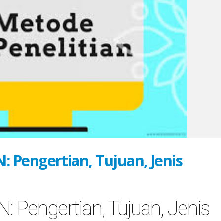
 Pengertian, Tujuan, Jenis
Pengertian, Tujuan, Jenis