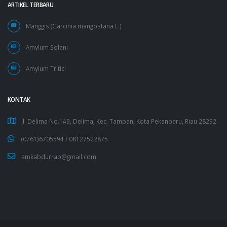
ARTIKEL TERBARU
Manggis (Garcinia mangostana L.)
Amylum Solani
Amylum Tritici
KONTAK
Jl. Delima No.149, Delima, Kec. Tampan, Kota Pekanbaru, Riau 28292
(0761)6705594 /
08127522875
smkabdurrab@gmail.com