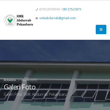
(0761)6705594 /
08127522875
smkabdurrab@gmail.com
BERANDA
GALERI FOTO
Galeri Foto
Galeri Foto SMK Abdurrab Pekanbaru