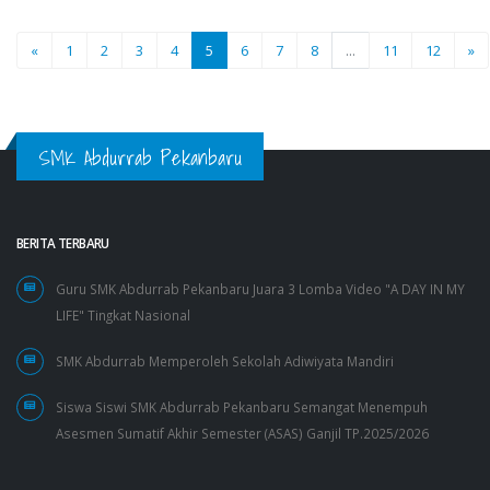
«
1
2
3
4
5
6
7
8
...
11
12
»
SMK Abdurrab Pekanbaru
BERITA TERBARU
Guru SMK Abdurrab Pekanbaru Juara 3 Lomba Video "A DAY IN MY
LIFE" Tingkat Nasional
SMK Abdurrab Memperoleh Sekolah Adiwiyata Mandiri
Siswa Siswi SMK Abdurrab Pekanbaru Semangat Menempuh
Asesmen Sumatif Akhir Semester (ASAS) Ganjil TP.2025/2026