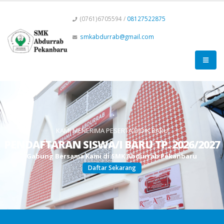
(0761)6705594 /
08127522875
smkabdurrab@gmail.com
KAMI MENERIMA PESERTA DIDIK BARU
PENDAFTARAN SISWA/I BARU TP. 2026/2027
G
a
b
u
n
g
B
e
r
s
a
m
a
K
a
m
i
d
i
S
M
K
A
b
d
u
r
r
a
b
P
e
k
a
n
b
a
r
u
Daftar Sekarang