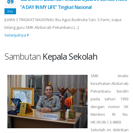
09
"A DAY IN MY LIFE" Tingkat Nasional
Dec
JUARA 3 TINGKAT NASIONAL! Ibu Agus Budirulia Sari, S.Farm, siapa
bilang guru SMK Abdurrab Pekanbaru [...]
Selanjutnya
Sambutan
Kepala Sekolah
SMK Analis
Kesehatan Abdurrab
Pekanbaru berdiri
pada tahun 1993
dengan nomor SK
Menkes RI No.
HK.00.06.1.3.4869.
Sekolah ini didirikan