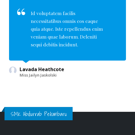
Id voluptatem facilis
necessitatibus omnis eos eaque
quia atque. Iste repellendus enim
veniam quae laborum. Deleniti
sequi debitis incidunt.
Lavada Heathcote
Miss Jailyn Jaskolski
SMK Abdurrab Pekanbaru