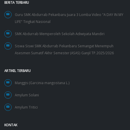
BERITA TERBARU
Guru SMK Abdurrab Pekanbaru Juara 3 Lomba Video "A DAY IN MY
LIFE" Tingkat Nasional
SMK Abdurrab Memperoleh Sekolah Adiwiyata Mandiri
Siswa Siswi SMK Abdurrab Pekanbaru Semangat Menempuh
Asesmen Sumatif Akhir Semester (ASAS) Ganjil TP.2025/2026
ARTIKEL TERBARU
Manggis (Garcinia mangostana L.)
Amylum Solani
Amylum Tritici
KONTAK