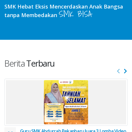
SMK Hebat Eksis Mencerdaskan Anak Bangsa
SMK BISA
tanpa Membedakan
Berita
Terbaru
Guru SMK Abdurrab Pekanbaru Juara 3 Lomba Video