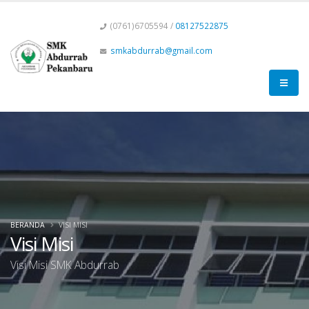
(0761)6705594 /
08127522875
smkabdurrab@gmail.com
BERANDA
VISI MISI
Visi Misi
Visi Misi SMK Abdurrab