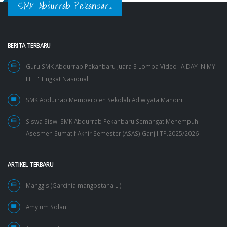
SMK Abdurrab Pekanbaru
BERITA TERBARU
Guru SMK Abdurrab Pekanbaru Juara 3 Lomba Video "A DAY IN MY
LIFE" Tingkat Nasional
SMK Abdurrab Memperoleh Sekolah Adiwiyata Mandiri
Siswa Siswi SMK Abdurrab Pekanbaru Semangat Menempuh
Asesmen Sumatif Akhir Semester (ASAS) Ganjil TP.2025/2026
ARTIKEL TERBARU
Manggis (Garcinia mangostana L.)
Amylum Solani