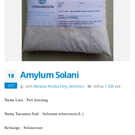
Amylum Solani
18
OCT
oleh
Melanie Amalia Fitry, Amd.Kes
dilihat
7.305
kali
Nama Lain
: Pati kentang
Nama Tanaman Asal
: Solanum tuberosum (L.)
Keluarga
: Solanaceae