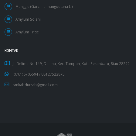
Manggis (Garcinia mangostana L.)
Amylum Solani
Amylum Tritici
KONTAK
Jl. Delima No.149, Delima, Kec. Tampan, Kota Pekanbaru, Riau 28292
(0761)6705594 /
08127522875
smkabdurrab@gmail.com