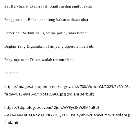
Zat Berkhasiat Utama / Isi
: Amilosa dan amilopektin
Penggunaan
: Bahan penolong bahan sediaan obat
Pemerian
: Serbuk halus, warna putih, tidak berbau
Bagian Yang Digunakan : Pati yang diperoleh dari ubi
Penyimpanan
: Dalam wadah tertutup baik
Sumber :
https://images.tokopedia.net/img/cache/700/VqbcmM/2023/5/6/e05
fad9-4813-99a6-c71bdfa25800.jpg (solani serbuk)
https://3.bp.blogspot.com/-2jurxWYEyc8/Vs9M1aBL8-
I/AAAAAAAABaQ/no1jPPKYOGQ/s200/aisyah%2Bamylum%2Bsolani.j
(solani)