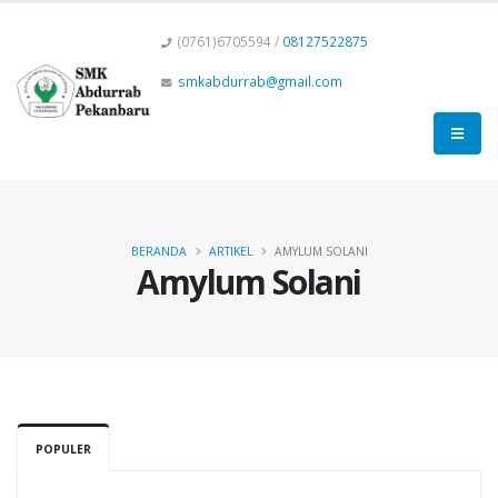
(0761)6705594 /
08127522875
smkabdurrab@gmail.com
BERANDA
ARTIKEL
AMYLUM SOLANI
Amylum Solani
POPULER