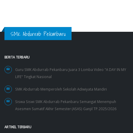
SMK Abdurrab Pekanbaru
BERITA TERBARU
Guru SMK Abdurrab Pekanbaru Juara 3 Lomba Video "A DAY IN MY
LIFE" Tingkat Nasional
SMK Abdurrab Memperoleh Sekolah Adiwiyata Mandiri
Siswa Siswi SMK Abdurrab Pekanbaru Semangat Menempuh
Asesmen Sumatif Akhir Semester (ASAS) Ganjil TP.2025/2026
ARTIKEL TERBARU