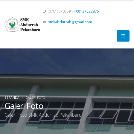
(0761)6705594 /
08127522875
smkabdurrab@gmail.com
BERANDA
GALERI FOTO
Galeri Foto
Galeri Foto SMK Abdurrab Pekanbaru