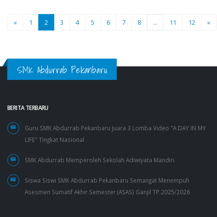
«
1
2
3
4
5
6
7
8
...
11
12
»
SMK Abdurrab Pekanbaru
BERITA TERBARU
Guru SMK Abdurrab Pekanbaru Juara 3 Lomba Video "A DAY IN MY
LIFE" Tingkat Nasional
SMK Abdurrab Memperoleh Sekolah Adiwiyata Mandiri
Siswa Siswi SMK Abdurrab Pekanbaru Semangat Menempuh
Asesmen Sumatif Akhir Semester (ASAS) Ganjil TP.2025/2026