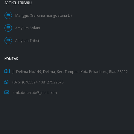
ARTIKEL TERBARU
Manggis (Garcinia mangostana L.)
Amylum Solani
Amylum Tritici
KONTAK
Jl. Delima No.149, Delima, Kec. Tampan, Kota Pekanbaru, Riau 28292
(0761)6705594 /
08127522875
smkabdurrab@gmail.com