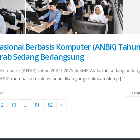
sional Berbasis Komputer (ANBK) Tahu
rrab Sedang Berlangsung
Komputer (ANBK) tahun 2024/ 2025 di SMK Abdurrab sedang berlan
K) merupakan evaluasi pendidikan yang dilakukan oleh p [...]
kali
SELANJ
12
13
...
51
52
»