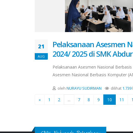
Pelaksanaan Asesmen Na
21
2024/ 2025 di SMK Abdu
AUG
Pelaksanaan Asesmen Nasional Berbasis 
Asesmen Nasional Berbasis Komputer (ANB
oleh
NURAYU SUDIRMAN
dilihat
1.739
«
1
2
...
7
8
9
10
11