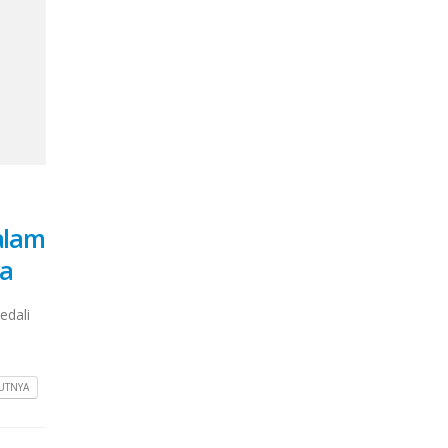
alam
wa
edali
UTNYA