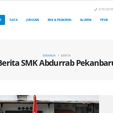
(0761)670
R
DATA
JURUSAN
BKK & PRAKERIN
ALUMNI
PPDB
BERANDA
BERITA
Berita SMK Abdurrab Pekanbar