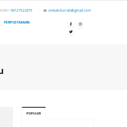
5594 /
08127522875
smkabdurrab@gmail.com
PERPUSTAKAAN
u
POPULER