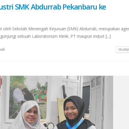
ustri SMK Abdurrab Pekanbaru ke
ukan oleh Sekolah Menengah Kejuruan (SMK) Abdurrab, merupakan age
gunjungi sebuah Laboratorium Klinik, PT maupun indust [...]
kali
SELANJ